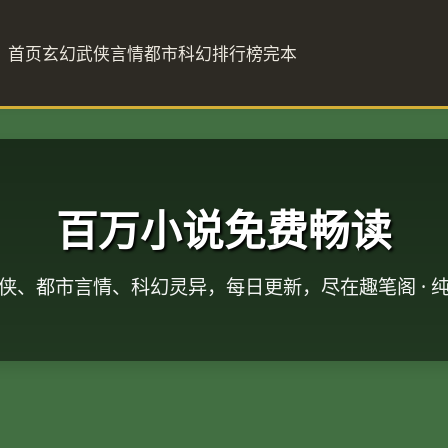
首页
玄幻
武侠
言情
都市
科幻
排行榜
完本
百万小说免费畅读
侠、都市言情、科幻灵异，每日更新，尽在趣笔阁 · 