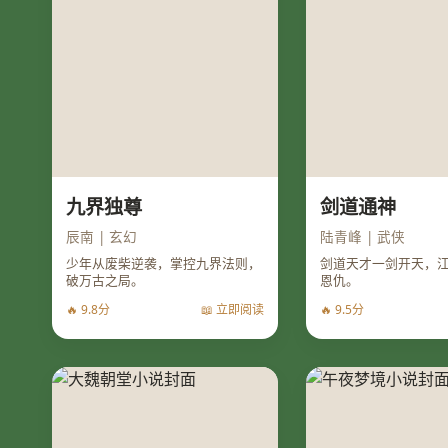
九界独尊
剑道通神
辰南 | 玄幻
陆青峰 | 武侠
少年从废柴逆袭，掌控九界法则，
剑道天才一剑开天，
破万古之局。
恩仇。
🔥 9.8分
📖 立即阅读
🔥 9.5分