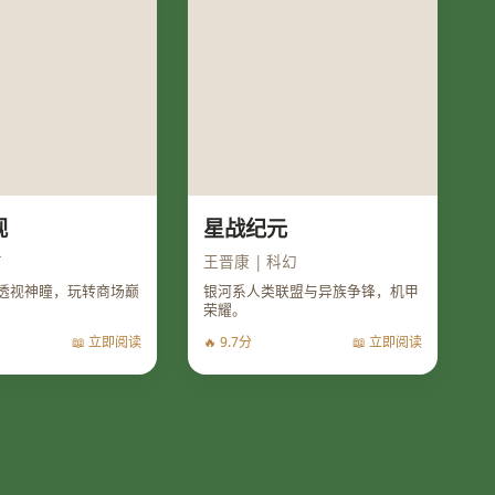
视
星战纪元
市
王晋康 | 科幻
透视神瞳，玩转商场巅
银河系人类联盟与异族争锋，机甲
荣耀。
📖 立即阅读
🔥 9.7分
📖 立即阅读