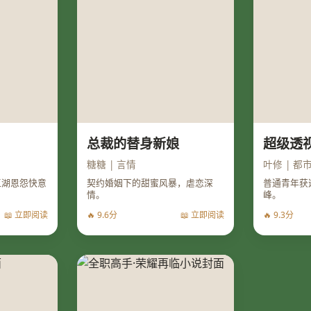
总裁的替身新娘
超级透
糖糖 | 言情
叶修 | 都
江湖恩怨快意
契约婚姻下的甜蜜风暴，虐恋深
普通青年获
情。
峰。
📖 立即阅读
🔥 9.6分
📖 立即阅读
🔥 9.3分