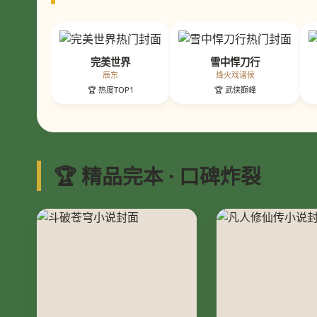
完美世界
雪中悍刀行
辰东
烽火戏诸侯
🏆 热度TOP1
🏆 武侠巅峰
🏆 精品完本 · 口碑炸裂