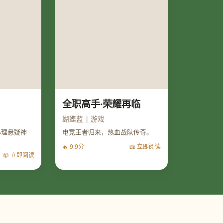
全职高手·荣耀再临
蝴蝶蓝 | 游戏
心理悬疑神
电竞王者归来，热血战队传奇。
🔥 9.9分
📖 立即阅读
📖 立即阅读