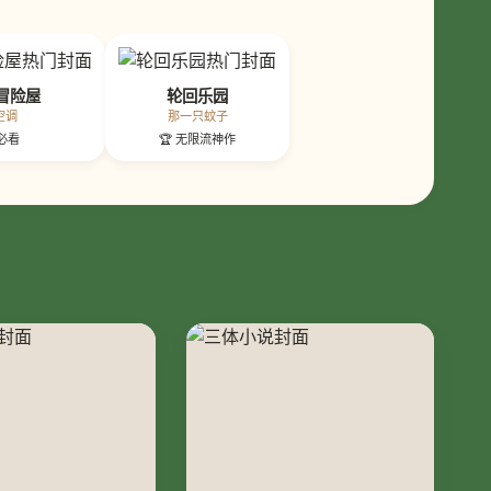
冒险屋
轮回乐园
空调
那一只蚊子
疑必看
🏆 无限流神作