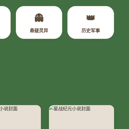
👻
👑
悬疑灵异
历史军事