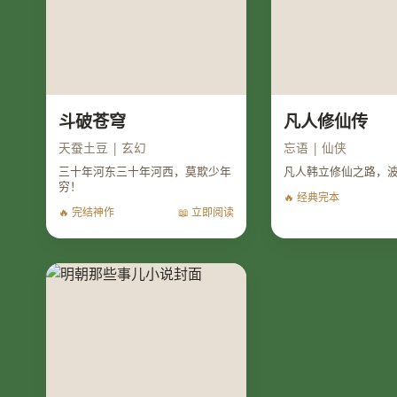
斗破苍穹
凡人修仙传
天蚕土豆 | 玄幻
忘语 | 仙侠
三十年河东三十年河西，莫欺少年
凡人韩立修仙之路，
穷！
🔥 经典完本
🔥 完结神作
📖 立即阅读