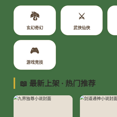
🐉
⚔️
玄幻奇幻
武侠仙侠
🎮
游戏竞技
📖 最新上架 · 热门推荐