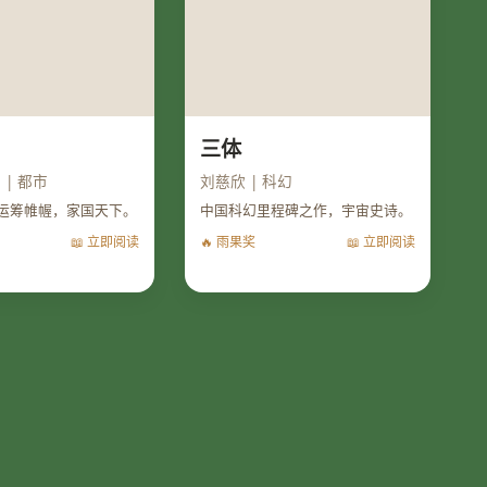
三体
| 都市
刘慈欣 | 科幻
运筹帷幄，家国天下。
中国科幻里程碑之作，宇宙史诗。
📖 立即阅读
🔥 雨果奖
📖 立即阅读