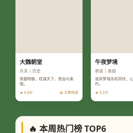
大魏朝堂
午夜梦境
月关 | 历史
蔡骏 | 悬疑
穿越明朝，权谋天下，铁血与柔
诡异梦境杀机四伏，
情。
作。
🔥 9.4分
📖 立即阅读
🔥 9.2分
🔥 本周热门榜 TOP6