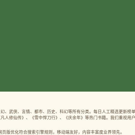
幻、武侠、言情、都市、历史、科幻等所有分类。每日人工精选更新榜单
《凡人修仙传》、《雪中悍刀行》、《庆余年》等热门书籍。我们重视用
机阅读 | 网页版优化符合搜索引擎规则，移动端友好，内容丰富度业界领先。