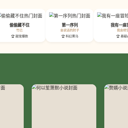
偷偷藏不住
第一序列
我有一座
竹已
会说话的肘子
我会修
🏆 甜宠爆款
🏆 科幻黑马
🏆 悬