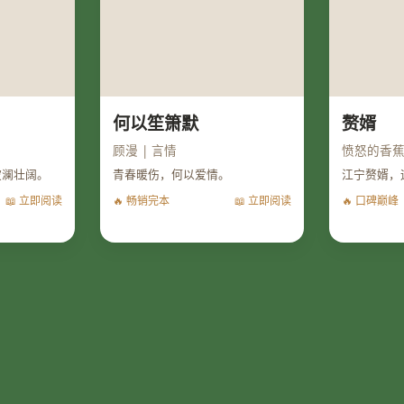
何以笙箫默
赘婿
顾漫 | 言情
愤怒的香蕉 
波澜壮阔。
青春暖伤，何以爱情。
江宁赘婿，
📖 立即阅读
🔥 畅销完本
📖 立即阅读
🔥 口碑巅峰